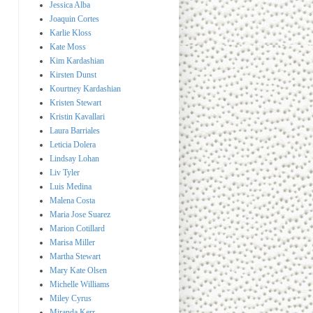
Jessica Alba
Joaquin Cortes
Karlie Kloss
Kate Moss
Kim Kardashian
Kirsten Dunst
Kourtney Kardashian
Kristen Stewart
Kristin Kavallari
Laura Barriales
Leticia Dolera
Lindsay Lohan
Liv Tyler
Luis Medina
Malena Costa
Maria Jose Suarez
Marion Cotillard
Marisa Miller
Martha Stewart
Mary Kate Olsen
Michelle Williams
Miley Cyrus
Miranda Kerr