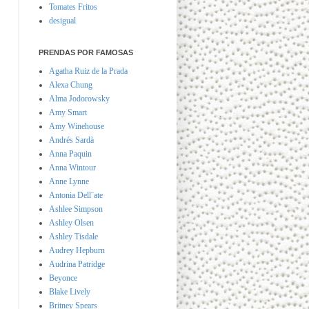
Tomates Fritos
desigual
PRENDAS POR FAMOSAS
Agatha Ruiz de la Prada
Alexa Chung
Alma Jodorowsky
Amy Smart
Amy Winehouse
Andrés Sardà
Anna Paquin
Anna Wintour
Anne Lynne
Antonia Dell¨ate
Ashlee Simpson
Ashley Olsen
Ashley Tisdale
Audrey Hepburn
Audrina Patridge
Beyonce
Blake Lively
Britney Spears