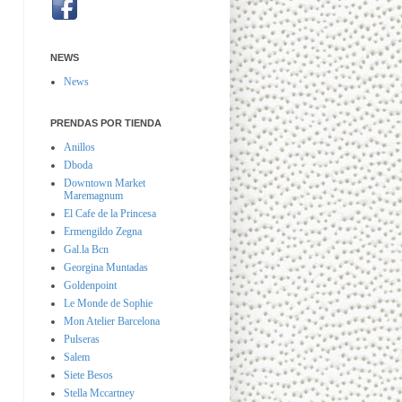
NEWS
News
PRENDAS POR TIENDA
Anillos
Dboda
Downtown Market
Maremagnum
El Cafe de la Princesa
Ermengildo Zegna
Gal.la Bcn
Georgina Muntadas
Goldenpoint
Le Monde de Sophie
Mon Atelier Barcelona
Pulseras
Salem
Siete Besos
Stella Mccartney