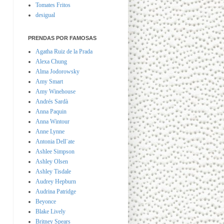
Tomates Fritos
desigual
PRENDAS POR FAMOSAS
Agatha Ruiz de la Prada
Alexa Chung
Alma Jodorowsky
Amy Smart
Amy Winehouse
Andrés Sardà
Anna Paquin
Anna Wintour
Anne Lynne
Antonia Dell¨ate
Ashlee Simpson
Ashley Olsen
Ashley Tisdale
Audrey Hepburn
Audrina Patridge
Beyonce
Blake Lively
Britney Spears