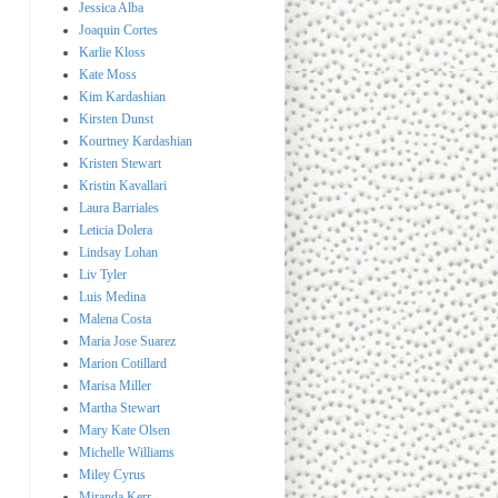
Jessica Alba
Joaquin Cortes
Karlie Kloss
Kate Moss
Kim Kardashian
Kirsten Dunst
Kourtney Kardashian
Kristen Stewart
Kristin Kavallari
Laura Barriales
Leticia Dolera
Lindsay Lohan
Liv Tyler
Luis Medina
Malena Costa
Maria Jose Suarez
Marion Cotillard
Marisa Miller
Martha Stewart
Mary Kate Olsen
Michelle Williams
Miley Cyrus
Miranda Kerr