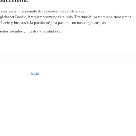
orma social que permite dar a conocer cosas diferentes.
loba ser Foodie, It y querer comerse el mundo. Tenemos hijos y amigos, trabajamos
 el ocio y buscamos la poción mágica para que no nos salgan arrugas.
edes sociales y nuestra viralidad es...
Inicio