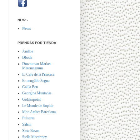
NEWS
News
PRENDAS POR TIENDA
Anillos
Dboda
Downtown Market
Maremagnum
El Cafe de la Princesa
Ermengildo Zegna
Gal.la Bcn
Georgina Muntadas
Goldenpoint
Le Monde de Sophie
Mon Atelier Barcelona
Pulseras
Salem
Siete Besos
Stella Mccartney