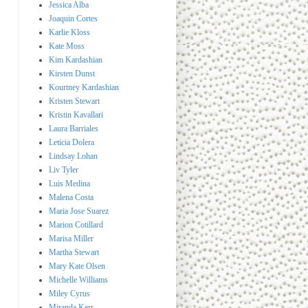
Jessica Alba
Joaquin Cortes
Karlie Kloss
Kate Moss
Kim Kardashian
Kirsten Dunst
Kourtney Kardashian
Kristen Stewart
Kristin Kavallari
Laura Barriales
Leticia Dolera
Lindsay Lohan
Liv Tyler
Luis Medina
Malena Costa
Maria Jose Suarez
Marion Cotillard
Marisa Miller
Martha Stewart
Mary Kate Olsen
Michelle Williams
Miley Cyrus
Miranda Kerr