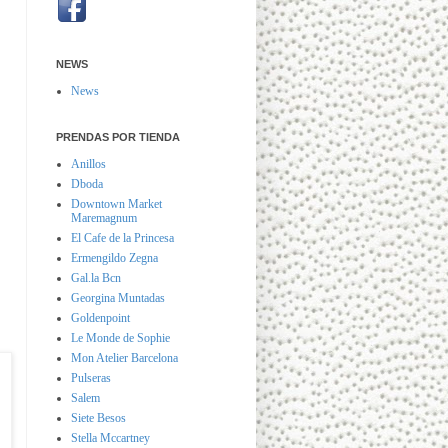
NEWS
News
PRENDAS POR TIENDA
Anillos
Dboda
Downtown Market
Maremagnum
El Cafe de la Princesa
Ermengildo Zegna
Gal.la Bcn
Georgina Muntadas
Goldenpoint
Le Monde de Sophie
Mon Atelier Barcelona
Pulseras
Salem
Siete Besos
Stella Mccartney