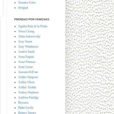
Tomates Fritos
desigual
PRENDAS POR FAMOSAS
Agatha Ruiz de la Prada
Alexa Chung
Alma Jodorowsky
Amy Smart
Amy Winehouse
Andrés Sardà
Anna Paquin
Anna Wintour
Anne Lynne
Antonia Dell¨ate
Ashlee Simpson
Ashley Olsen
Ashley Tisdale
Audrey Hepburn
Audrina Patridge
Beyonce
Blake Lively
Britney Spears