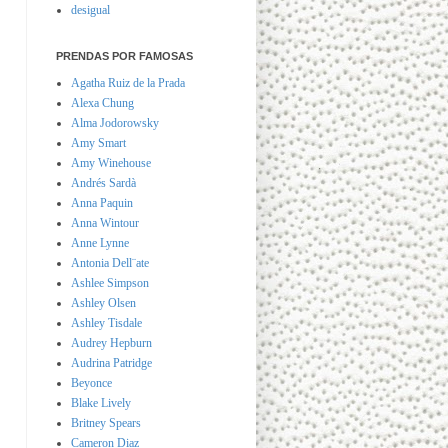
desigual
PRENDAS POR FAMOSAS
Agatha Ruiz de la Prada
Alexa Chung
Alma Jodorowsky
Amy Smart
Amy Winehouse
Andrés Sardà
Anna Paquin
Anna Wintour
Anne Lynne
Antonia Dell¨ate
Ashlee Simpson
Ashley Olsen
Ashley Tisdale
Audrey Hepburn
Audrina Patridge
Beyonce
Blake Lively
Britney Spears
Cameron Diaz