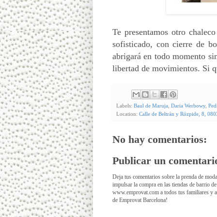
Te presentamos otro chaleco
sofisticado, con cierre de bo
abrigará en todo momento sin 
libertad de movimientos. Si 
Labels:
Baul de Maruja
,
Daria Werbowy
,
Ped
Location:
Calle de Beltrán y Rózpide, 8, 08
No hay comentarios:
Publicar un comentari
Deja tus comentarios sobre la prenda de moda
impulsar la compra en las tiendas de barrio 
www.emprovat.com a todos tus familiares y am
de Emprovat Barcelona!