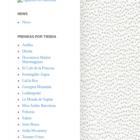
NEWS
News
PRENDAS POR TIENDA
Anillos
Dboda
Downtown Market
Maremagnum
El Cafe de la Princesa
Ermengildo Zegna
Gal.la Bcn
Georgina Muntadas
Goldenpoint
Le Monde de Sophie
Mon Atelier Barcelona
Pulseras
Salem
Siete Besos
Stella Mccartney
Tomates Fritos