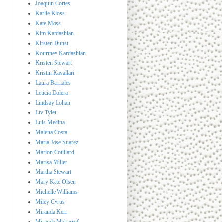
Joaquin Cortes
Karlie Kloss
Kate Moss
Kim Kardashian
Kirsten Dunst
Kourtney Kardashian
Kristen Stewart
Kristin Kavallari
Laura Barriales
Leticia Dolera
Lindsay Lohan
Liv Tyler
Luis Medina
Malena Costa
Maria Jose Suarez
Marion Cotillard
Marisa Miller
Martha Stewart
Mary Kate Olsen
Michelle Williams
Miley Cyrus
Miranda Kerr
Miranda Makarrof