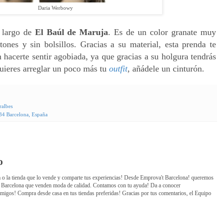
Daria Werbowy
 largo de
El Baúl de Maruja
.
Es de un color granate muy
tones y sin bolsillos. Gracias a su material, esta prenda te
hacerte sentir agobiada, ya que gracias a su holgura tendrás
quieres arreglar un poco más tu
outfit
, añádele un cinturón.
ralbes
034 Barcelona, España
o
 o la tienda que lo vende y comparte tus experiencias! Desde Emprova't Barcelona! queremos
de Barcelona que venden moda de calidad. Contamos con tu ayuda! Da a conocer
igos! Compra desde casa en tus tiendas preferidas! Gracias por tus comentarios, el Equipo