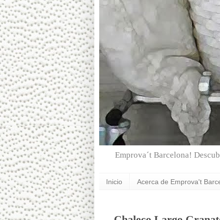
Emprova´t Barcelona! Descubr
Inicio
Acerca de Emprova't Barc
Chaleco Largo Granate