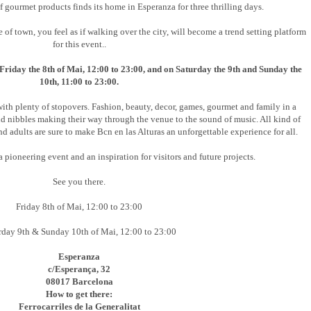
of gourmet products finds its home in Esperanza for three thrilling days.
of town, you feel as if walking over the city, will become a trend setting platform
for this event..
 Friday the 8th of Mai, 12:00 to 23:00, and on Saturday the 9th and Sunday the
10th, 11:00 to 23:00.
with plenty of stopovers. Fashion, beauty, decor, games, gourmet and family in a
and nibbles making their way through the venue to the sound of music. All kind of
and adults are sure to make Bcn en las Alturas an unforgettable experience for all.
a pioneering event and an inspiration for visitors and future projects.
See you there.
Friday 8th of Mai, 12:00 to 23:00
rday 9th & Sunday 10th of Mai, 12:00 to 23:00
Esperanza
c/Esperança, 32
08017 Barcelona
How to get there:
Ferrocarriles de la Generalitat