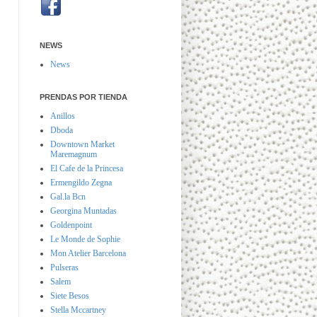
NEWS
News
PRENDAS POR TIENDA
Anillos
Dboda
Downtown Market
Maremagnum
El Cafe de la Princesa
Ermengildo Zegna
Gal.la Bcn
Georgina Muntadas
Goldenpoint
Le Monde de Sophie
Mon Atelier Barcelona
Pulseras
Salem
Siete Besos
Stella Mccartney