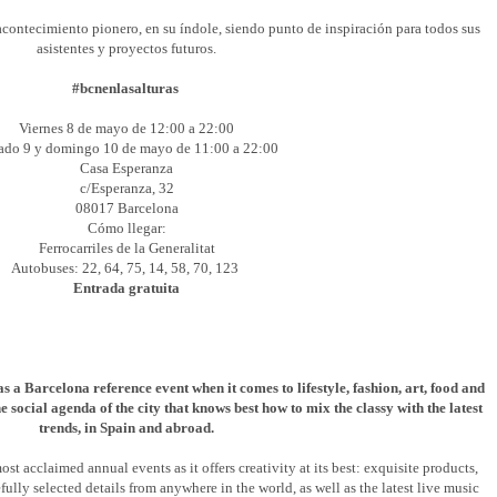
acontecimiento pionero, en su índole, siendo punto de inspiración para todos sus
asistentes y proyectos futuros.
#bcnenlasalturas
Viernes 8 de mayo de 12:00 a 22:00
ado 9 y domingo 10 de mayo de 11:00 a 22:00
Casa Esperanza
c/Esperanza, 32
08017 Barcelona
Cómo llegar:
Ferrocarriles de la Generalitat
Autobuses: 22, 64, 75, 14, 58, 70, 123
Entrada gratuita
as a Barcelona reference event when it comes to lifestyle, fashion, art, food and
he social agenda of the city that knows best how to mix the classy with the latest
trends, in Spain and abroad.
ost acclaimed annual events as it offers creativity at its best: exquisite products,
fully selected details from anywhere in the world, as well as the latest live music