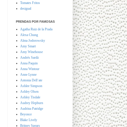
Tomates Fritos
desigual
PRENDAS POR FAMOSAS
Agatha Ruiz de la Prada
Alexa Chung
Alma Jodorowsky
Amy Smart
Amy Winehouse
Andrés Sardà
Anna Paquin
Anna Wintour
Anne Lynne
Antonia Dell¨ate
Ashlee Simpson
Ashley Olsen
Ashley Tisdale
Audrey Hepburn
Audrina Patridge
Beyonce
Blake Lively
Britney Spears