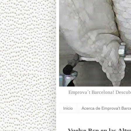
Emprova´t Barcelona! Descubr
Inicio
Acerca de Emprova't Barc
Vuelve Bcn en las Altu