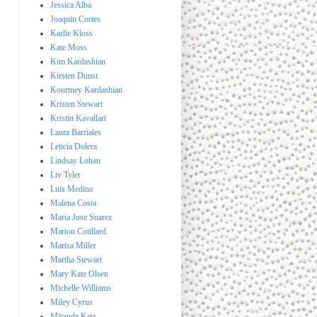
Jessica Alba
Joaquin Cortes
Karlie Kloss
Kate Moss
Kim Kardashian
Kirsten Dunst
Kourtney Kardashian
Kristen Stewart
Kristin Kavallari
Laura Barriales
Leticia Dolera
Lindsay Lohan
Liv Tyler
Luis Medina
Malena Costa
Maria Jose Suarez
Marion Cotillard
Marisa Miller
Martha Stewart
Mary Kate Olsen
Michelle Williams
Miley Cyrus
Miranda Kerr