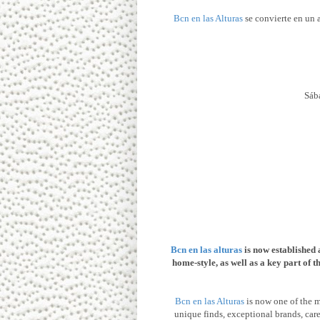
Bcn en las Alturas
se convierte en un 
Sáb
Bcn en las alturas
is now established 
home-style, as well as a key part of t
Bcn en las Alturas
is now one of the m
unique finds, exceptional brands, care