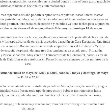
mejores acontecimientos sociales en la ciudad donde prima el buen gusto mezclado
s últimas tendencias nacionales e internacionales.
 más esperados del año por ofrecer productos exquisitos, cosas únicas, marcas
ier parte del mundo, creatividad en estado puro, últimas tendencias musicales en
uctos gourmet, tendencia en decoración y en niños ya tiene fechas para su próxima
legidos serán
viernes 8 de mayo, sábado 9 de mayo y domingo 10 de mayo.
ás interesantes por buscar localizaciones únicas en la parte alta de la ciudad de
as y los espectáculos de ocio más esperados danzarán en Casa Esperanza. Una finca
e en la zona de Bonanova con unas vistas espectaculares al Tibidabo. 725 m de
 de ensueño respirarán durante tres días tendencias en estado puro. Situación
y Paseo Bonanova. Muy cerca de Ferrocarriles de la Generalitat, Sarriá. Cerca de
da de Dalt. Líneas de autobuses en Paseo Bonanova a menos de tres minutos de la
casa.
próximo viernes 8 de mayo de 12:00 a 22:00, sábado 9 mayo y domingo 10 mayo
de 11:00 a 22:00.
eño caracterizada con un sinfín de paraditas. Moda, belleza, decoración, juegos
igualable, se ofrecerá todo tipo de productos y bebidas gastronómicas hasta
t, que irán circulando por los ambientes del mercadillo al son de la música.
 domingo por la mañana y muchas sorpresas por descubrir que cautivarán a sus
visitantes.